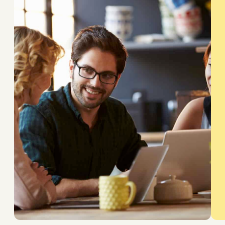
externe
ou
en
interne,
appuyez-
vous
sur
la
cooptation
pour
recruter