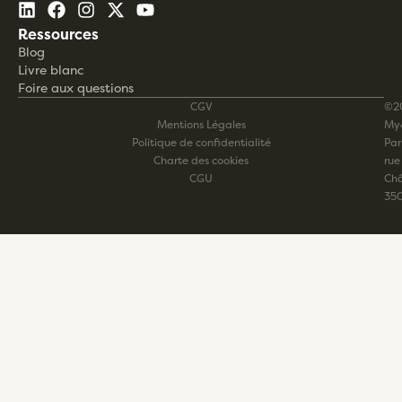
Ressources
Blog
Livre blanc
Foire aux questions
CGV
©2
Mentions Légales
My
Politique de confidentialité
Pari
Charte des cookies
rue
CGU
Châ
35