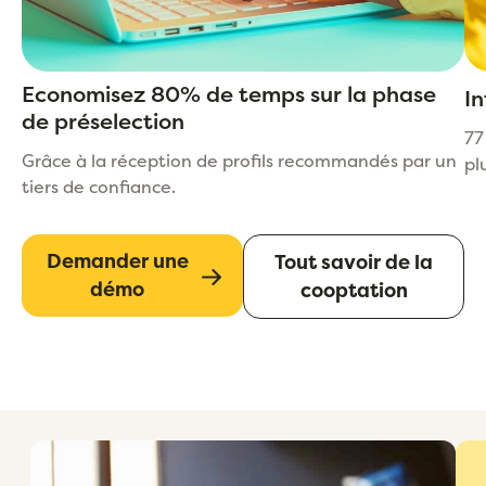
Economisez 80% de temps sur la phase
In
de préselection
77
Grâce à la réception de profils recommandés par un
pl
tiers de confiance.
Demander une
Tout savoir de la
démo
cooptation
En