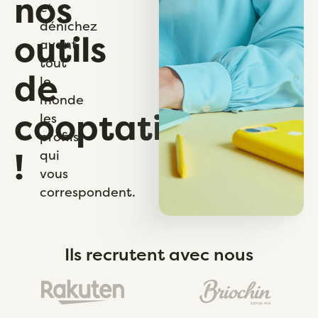
nos
et
dénichez
outils
avant
tout
de
le
monde
cooptation
les
profils
!
qui
vous
correspondent.
Ils recrutent avec nous