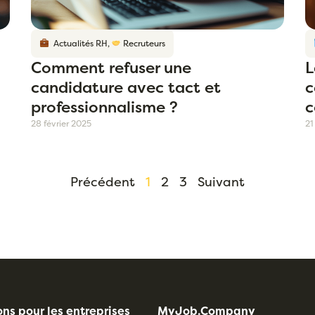
Actualités RH
,
Recruteurs
Comment refuser une
L
candidature avec tact et
c
professionnalisme ?
c
28 février 2025
21
Précédent
1
2
3
Suivant
ons pour les entreprises
MyJob.Company