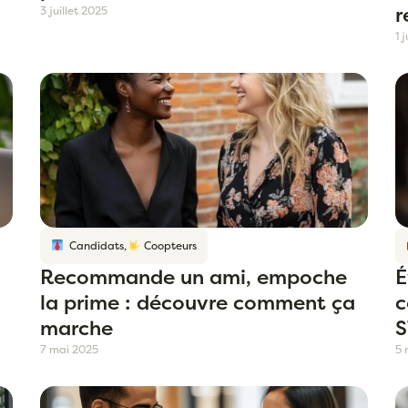
r
3 juillet 2025
1 
Candidats
,
Coopteurs
Recommande un ami, empoche
É
la prime : découvre comment ça
c
marche
S
7 mai 2025
5 