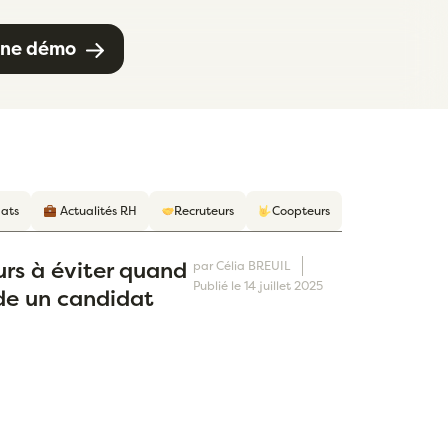
ne démo
ats
Actualités RH
Recruteurs
Coopteurs
urs à éviter quand
par
Célia BREUIL
Publié le
14 juillet 2025
e un candidat