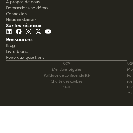
À propos de nous
Demander une démo
Connexion
Nous contacter
Sur les réseaux
Ressources
Blog
Livre blanc
Foire aux questions
CGV
©2
Mentions Légales
My
Politique de confidentialité
Pari
Charte des cookies
rue
CGU
Châ
35