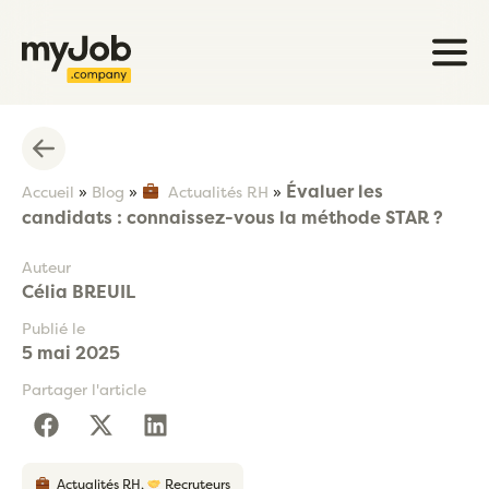
Évaluer les
Accueil
»
Blog
»
Actualités RH
»
candidats : connaissez-vous la méthode STAR ?
Auteur
Célia BREUIL
Publié le
5 mai 2025
Partager l'article
Actualités RH
,
Recruteurs