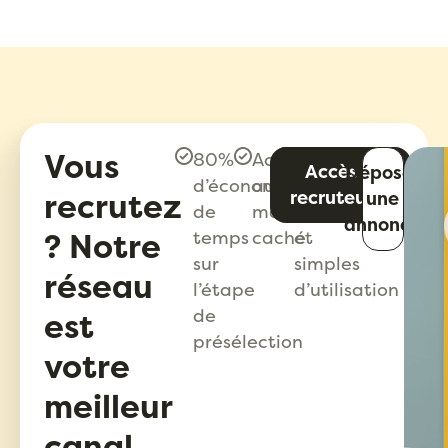
Vous
80%
Accès
Outils
Accès
Déposer
d’économie
au
de
recrutez
recruteur
une
de
marché
pointe
annonce
? Notre
temps
caché
et
sur
simples
réseau
l’étape
d’utilisation
de
est
présélection
votre
meilleur
canal