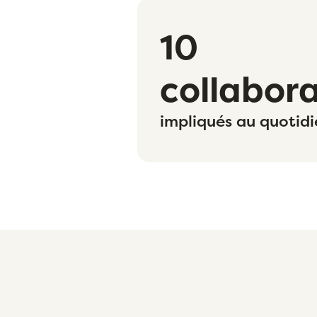
Quelques
10
chiffres
collabor
impliqués au quotidi