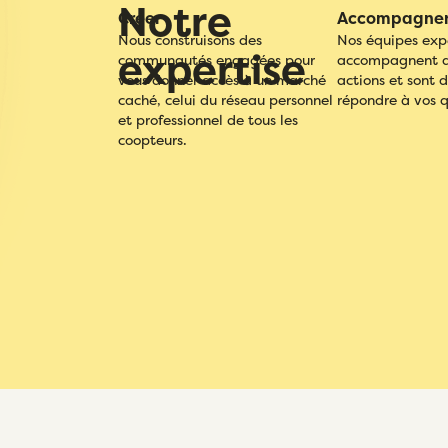
Notre
Créer
Accompagne
Nous construisons des
Nos équipes exp
expertise
communautés engagées pour
accompagnent d
vous donner accès à un marché
actions et sont 
caché, celui du réseau personnel
répondre à vos q
et professionnel de tous les
coopteurs.