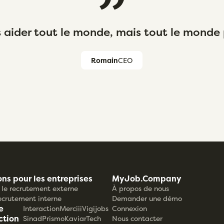
aider tout le monde, mais tout le monde 
Romain
CEO
ons pour les entreprises
MyJob.Company
le recrutement externe
À propos de nous
recrutement interne
Demander une démo
e
Interaction
Merciii
Vigijobs
Connexion
ction
Sinad
Prismo
KaviarTech
Nous contacter