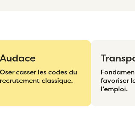
Audace
Transp
Oser casser les codes du
Fondament
recrutement classique.
favoriser l
l’emploi.