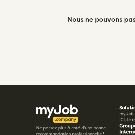
Nous ne pouvons pas 
Soluti
myJob, 
ICI, le 
Group
Ne passez plus à coté d’une bonne
Intera
recommandation professionnelle !