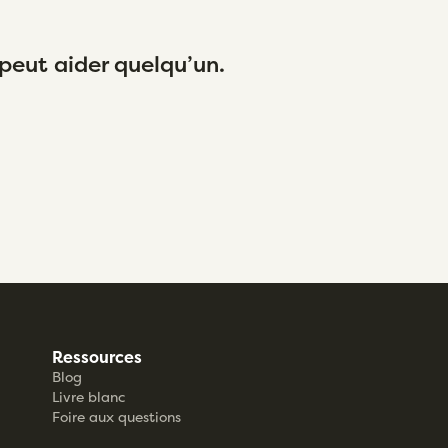
peut aider quelqu’un.
Trouver un
Ressources
Blog
Livre blanc
Foire aux questions