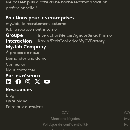
Ne passez plus à coté d’une bonne recommandation
professionnelle !
Solutions pour les entreprises
myJob, le recrutement externe
ICI, le recrutement interne
Groupe
Interaction
Merciii
Vigijobs
Sinad
Prismo
Interaction
KaviarTech
Cookorico
MyCVFactory
MyJob.Company
À propos de nous
Demander une démo
Connexion
Nous contacter
Sur les réseaux
Ressources
Blog
Livre blanc
Foire aux questions
CGV
©2
Mentions Légales
My
Politique de confidentialité
Pari