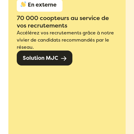
En
En externe
externe
70 000 coopteurs au service de
ou
vos recrutements
Accélérez vos recrutements grâce à notre
en
vivier de candidats recommandés par le
interne,
réseau.
nos
Solution MJC
2
solutions
vous
aident
à
recruter