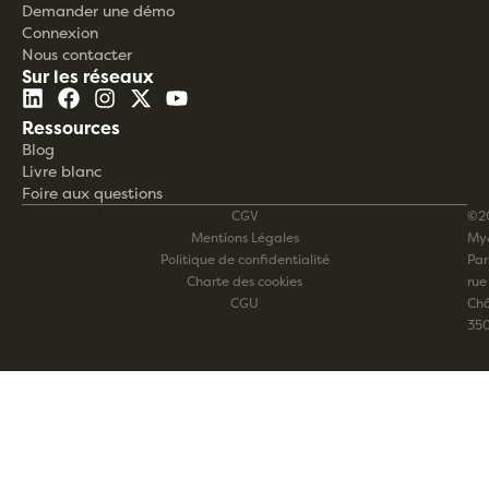
Demander une démo
Connexion
Nous contacter
Sur les réseaux
Ressources
Blog
Livre blanc
Foire aux questions
CGV
©2
Mentions Légales
My
Politique de confidentialité
Pari
Charte des cookies
rue
CGU
Châ
35