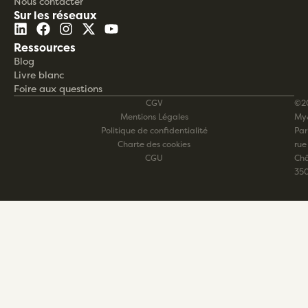
Nous contacter
Sur les réseaux
Ressources
Blog
Livre blanc
Foire aux questions
CGV
©2
Mentions Légales
My
Politique de confidentialité
Pari
Charte des cookies
rue
CGU
Châ
35