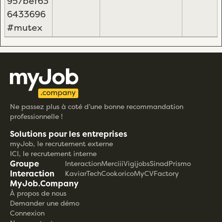
957bef63
6433696
#mutex
Ne passez plus à coté d’une bonne recommandation
professionnelle !
Solutions pour les entreprises
myJob, le recrutement externe
ICI, le recrutement interne
Groupe
Interaction
Merciii
Vigijobs
Sinad
Prismo
Interaction
KaviarTech
Cookorico
MyCVFactory
MyJob.Company
À propos de nous
Demander une démo
Connexion