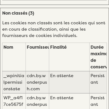
Non classés (3)
Les cookies non classés sont les cookies qui sont
en cours de classification, ainsi que les
fournisseurs de cookies individuels.
Nom
Fournisseur
Finalité
Durée
maxima
de
conserv
_wpinitia
cdn.by.w
En attente
Persist
lpermissi
onderpus
ant
onstate
h.com
WP_a4f1
cdn.by.w
En attente
Persist
7ce5675f
onderpus
ant