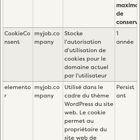
maxima
de
conserv
CookieCo
myjob.co
Stocke
1
nsent
mpany
l'autorisation
année
d'utilisation de
cookies pour le
domaine actuel
par l'utilisateur
elemento
myjob.co
Utilisé dans le
Persist
r
mpany
cadre du thème
ant
WordPress du site
web. Le cookie
permet au
propriétaire du
site web de