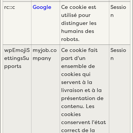
rc::c
Google
Ce cookie est
Sessio
utilisé pour
n
distinguer les
humains des
robots.
wpEmojiS
myjob.co
Ce cookie fait
Sessio
ettingsSu
mpany
part d'un
n
pports
ensemble de
cookies qui
servent à la
livraison et à la
présentation de
contenu. Les
cookies
conservent l'état
correct de la