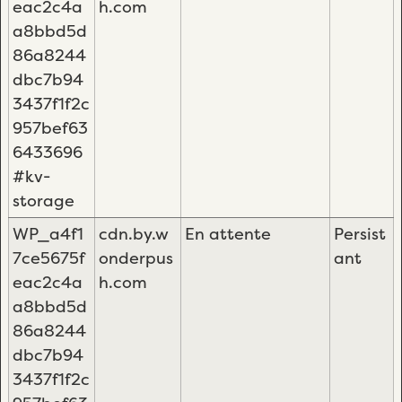
eac2c4a
h.com
a8bbd5d
86a8244
dbc7b94
3437f1f2c
957bef63
6433696
#kv-
storage
WP_a4f1
cdn.by.w
En attente
Persist
7ce5675f
onderpus
ant
eac2c4a
h.com
a8bbd5d
86a8244
dbc7b94
3437f1f2c